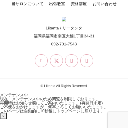
当サロンについて
出張教室
資格講座
お問い合わせ
Liitanta / リータンタ
福岡県福岡市南区大楠1丁目34-31
092-791-7543
© Liitanta All Rights Reserved.
メンテナンス中
現在、メンテナンス中のため閲覧を制限しております。
再開時はお知らせ欄にてご案内いたします。(再開日未定)
ご不便をおかけしますが、何卒よろしくお願いいたします。
このページは自動的に10秒後にトップページに戻ります。
×
LINE@登録
お問い合わせ